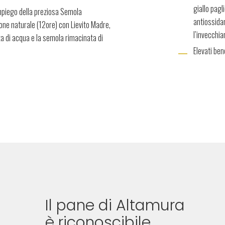
giallo pagl
impiego della preziosa Semola
antiossidan
ione naturale (12ore) con Lievito Madre,
l’invecchia
a di acqua e la semola rimacinata di
Elevati bene
Il pane di Altamura
è riconoscibile