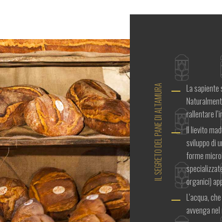
La sapiente 
IL SEGRETO DEL PANE DI ALTAMURA
Naturalmente 
rallentare l’
Il lievito m
sviluppo di u
forme microb
specializzat
organici) app
L’acqua, che
avvenga nel 