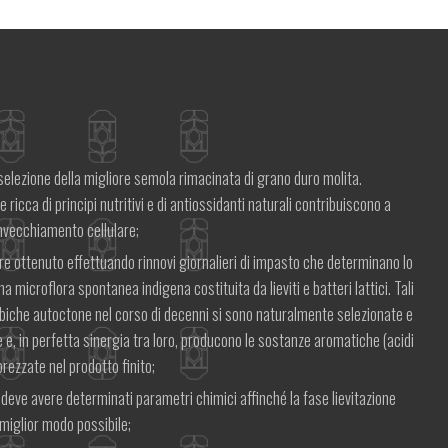
Ser
selezione della migliore semola rimacinata di grano duro molita.
ricca di principi nutritivi e di antiossidanti naturali contribuiscono a
invecchiamento cellulare;
adre ottenuto effettuando rinnovi giornalieri di impasto che determinano lo
na microflora spontanea indigena costituita da lieviti e batteri lattici. Tali
iche autoctone nel corso di decenni si sono naturalmente selezionate e
e e, in perfetta sinergia tra loro, producono le sostanze aromatiche (acidi
rezzate nel prodotto finito;
 deve avere determinati parametri chimici affinché la fase lievitazione
miglior modo possibile;