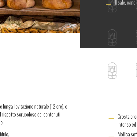
Il sale, candi
e lunga lievitazione naturale (12 ore), e
al rispetto scrupoloso dei contenuti
Crosta cro
ce:
intenso ed 
idulo;
Mollica so