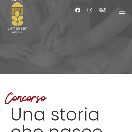
Skip
to
content
Concorso
Una storia
che nasce