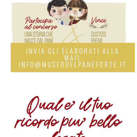
INVIA GLI ELABORATI ALLA
MAIL
INFO@MUSEODELPANEFORTE.IT
Qual e’ il tuo
ricordo piu’ bello